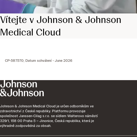
Vítejte v Johnson & Johnson
Medical Cloud
CP-587570; Datum schválení - June 2026
Johnson & Johnson Medical Cloud je určen odborníkům ve
zdravotnictví z České republiky. Platformu provozuje
společnost Janssen-Cilag s.r.o. se sídlem Walterovo náměstí
329/1, 158 00 Praha 5 – Jinonice, Česká republika, která je
výhradně zodpovědná za obsah.