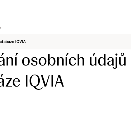
skip to content
y
databáze IQVIA
ní osobních údajů 
áze IQVIA