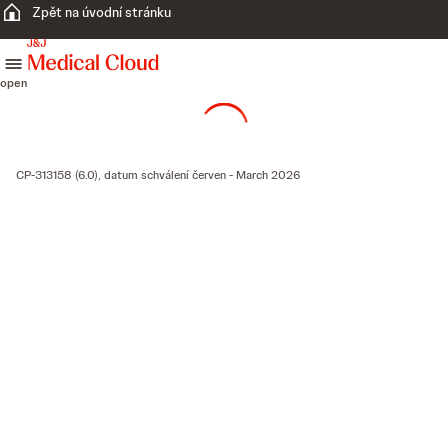
Zpět na úvodní stránku
skip to content
open
CP-313158 (6.0), datum schválení červen - March 2026