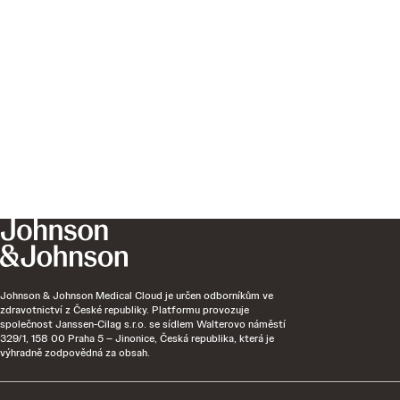
Johnson & Johnson Medical Cloud je určen odborníkům ve
zdravotnictví z České republiky. Platformu provozuje
společnost Janssen-Cilag s.r.o. se sídlem Walterovo náměstí
329/1, 158 00 Praha 5 – Jinonice, Česká republika, která je
výhradně zodpovědná za obsah.